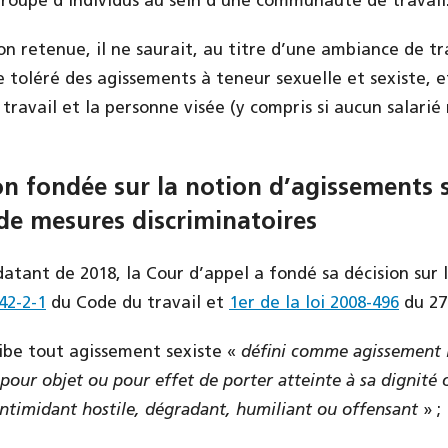
roupe d’individus au sein d’une communauté de travail
on retenue, il ne saurait, au titre d’une ambiance de tr
e toléré des agissements à teneur sexuelle et sexiste, e
ravail et la personne visée (y compris si aucun salarié n
n fondée sur la notion d’agissements s
 de mesures discriminatoires
 datant de 2018, la Cour d’appel a fondé sa décision sur l
142-2-1
du Code du travail et
1er de la loi 2008-496
du 27
ibe tout agissement sexiste «
défini comme agissement l
pour objet ou pour effet de porter atteinte à sa dignité 
ntimidant hostile, dégradant, humiliant ou offensant
» ;