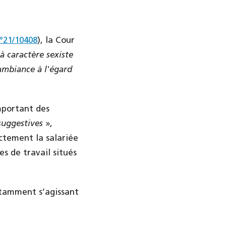
°21/10408
), la Cour
à caractère sexiste
ambiance à l'égard
mportant des
suggestives
»,
ectement la salariée
es de travail situés
otamment s’agissant