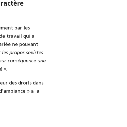
ractère
ement par les
de travail qui a
lariée ne pouvant
 les propos sexistes
pour conséquence une
té
».
seur des droits dans
 d’ambiance » a la