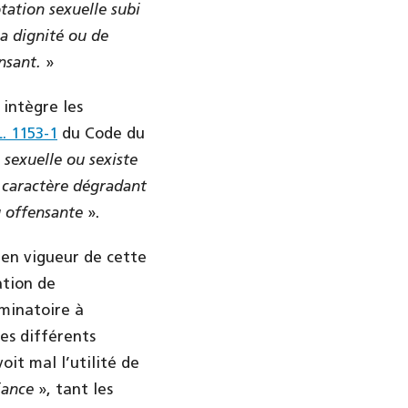
tation sexuelle subi
sa dignité ou de
nsant.
»
 intègre les
L. 1153-1
du Code du
sexuelle ou sexiste
r caractère dégradant
u offensante
».
e en vigueur de cette
ation de
iminatoire à
ces différents
it mal l’utilité de
iance
», tant les