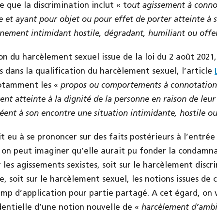
e que la discrimination inclut « t
out agissement à conno
 et ayant pour objet ou pour effet de porter atteinte à 
nement intimidant hostile, dégradant, humiliant ou offe
on du harcèlement sexuel issue de la loi du 2 août 2021,
s dans la qualification du harcèlement sexuel, l’article
notamment les «
propos ou comportements à connotation 
tent atteinte à la dignité de la personne en raison de leu
réent à son encontre une situation intimidante, hostile o
ait eu à se prononcer sur des faits postérieurs à l’entré
, on peut imaginer qu’elle aurait pu fonder la condamn
r les agissements sexistes, soit sur le harcèlement discr
, soit sur le harcèlement sexuel, les notions issues de 
mp d’application pour partie partagé. A cet égard, on vo
udentielle d’une notion nouvelle de «
harcèlement d’amb