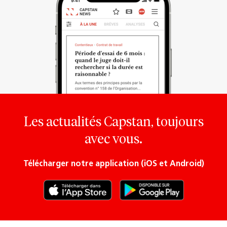
Les actualités Capstan, toujours
avec vous.
Télécharger notre application (iOS et Android)