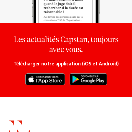
Les actualités Capstan, toujours
avec vous.
Télécharger notre application (iOS et Android)