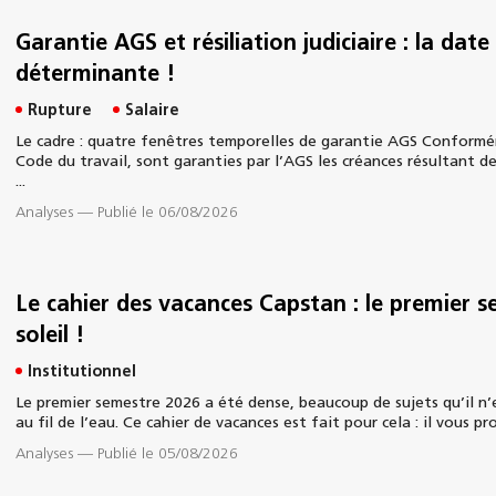
Garantie AGS et résiliation judiciaire : la dat
déterminante !
Rupture
Salaire
Le cadre : quatre fenêtres temporelles de garantie AGS Conforméme
Code du travail, sont garanties par l’AGS les créances résultant de
...
Analyses
—
Publié le 06/08/2026
Le cahier des vacances Capstan : le premier s
soleil !
Institutionnel
Le premier semestre 2026 a été dense, beaucoup de sujets qu’il n’e
au fil de l’eau. Ce cahier de vacances est fait pour cela : il vous p
Analyses
—
Publié le 05/08/2026