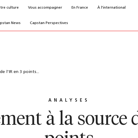
tre culture
Vous accompagner
En France
À l’international
pstan News
Capstan Perspectives
e l’IR en 3 points...
ANALYSES
ment à la source d