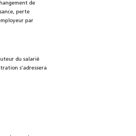
 changement de
ssance, perte
employeur par
cuteur du salarié
stration s’adressera