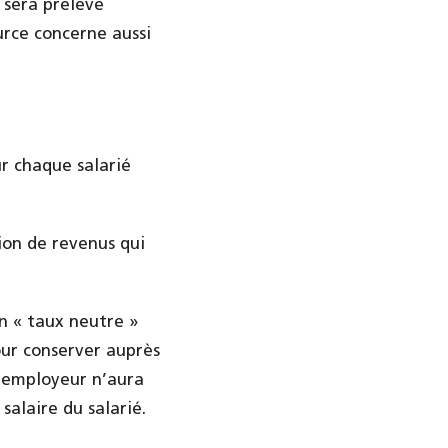
 sera prélevé
urce concerne aussi
ur chaque salarié
tion de revenus qui
n « taux neutre »
our conserver auprès
L’employeur n’aura
salaire du salarié.