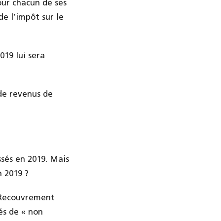
our chacun de ses
de l’impôt sur le
019 lui sera
 de revenus de
ssés en 2019. Mais
n 2019 ?
u Recouvrement
és de « non