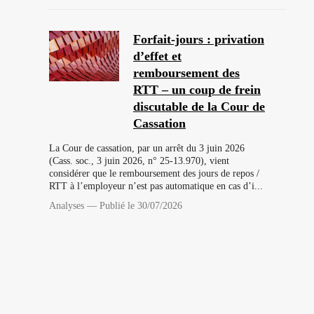
Forfait-jours : privation
d’effet et
remboursement des
RTT – un coup de frein
discutable de la Cour de
Cassation
La Cour de cassation, par un arrêt du 3 juin 2026
(Cass. soc., 3 juin 2026, n° 25-13.970), vient
considérer que le remboursement des jours de repos /
Les actualités Capstan, toujours
RTT à l’employeur n’est pas automatique en cas d’i...
Analyses
—
Publié le 30/07/2026
avec vous.
Télécharger notre application (iOS et Android)