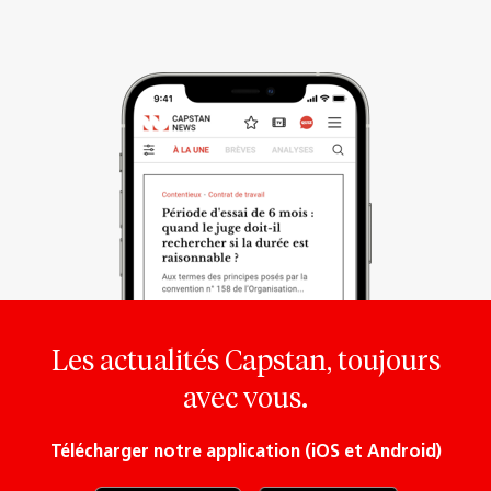
Les actualités Capstan, toujours
avec vous.
Télécharger notre application (iOS et Android)