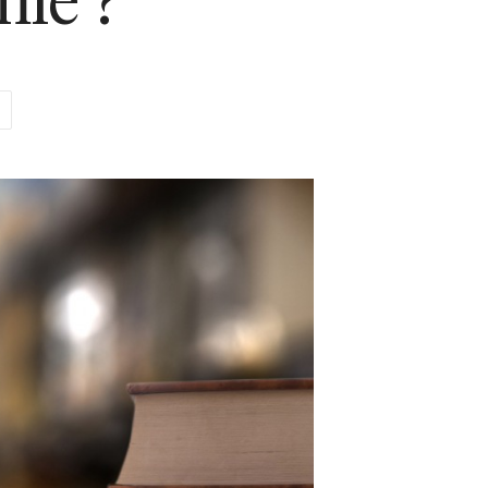
mie ?