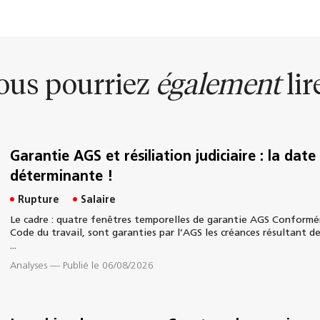
ous pourriez
également
lire
Garantie AGS et résiliation judiciaire : la dat
déterminante !
Rupture
Salaire
Le cadre : quatre fenêtres temporelles de garantie AGS Conforméme
Code du travail, sont garanties par l’AGS les créances résultant de
...
Analyses
—
Publié le 06/08/2026