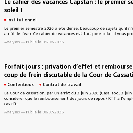
Le cahier des vacances Capstan : le premier s
soleil !
Institutionnel
Le premier semestre 2026 a été dense, beaucoup de sujets qu’il n’e
au fil de l’eau. Ce cahier de vacances est fait pour cela : il vous p
Analyses
—
Publié le 05/08/2026
Forfait-jours : privation d’effet et rembour
coup de frein discutable de la Cour de Cassat
Contentieux
Contrat de travail
La Cour de cassation, par un arrêt du 3 juin 2026 (Cass. soc., 3 jui
considérer que le remboursement des jours de repos / RTT à l’emp
cas d’i...
Analyses
—
Publié le 30/07/2026