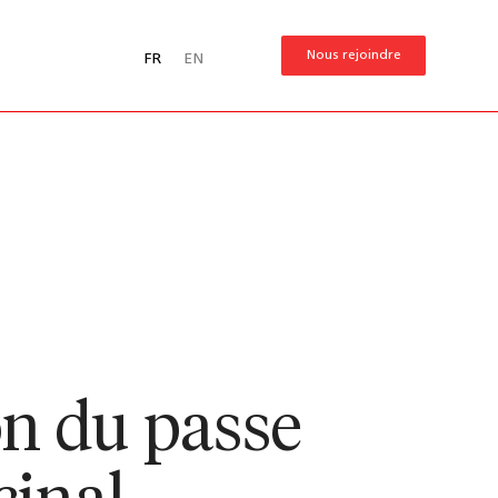
Nous rejoindre
FR
EN
on du passe