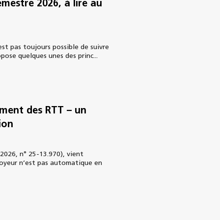
emestre 2026, à lire au
st pas toujours possible de suivre
ropose quelques unes des princ...
sement des RTT – un
ion
n 2026, n° 25-13.970), vient
loyeur n’est pas automatique en