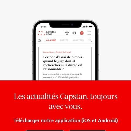
Les actualités Capstan, toujours
avec vous.
Télécharger notre application (iOS et Android)