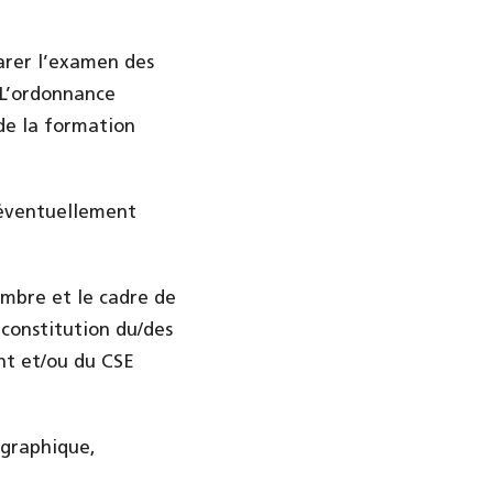
parer l’examen des
 L’ordonnance
de la formation
t éventuellement
ombre et le cadre de
 constitution du/des
nt et/ou du CSE
ographique,