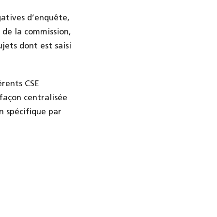
gatives d’enquête,
t de la commission,
jets dont est saisi
érents CSE
 façon centralisée
n spécifique par