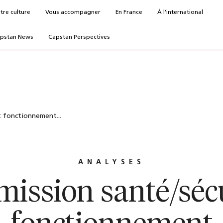
tre culture
Vous accompagner
En France
À l’international
pstan News
Capstan Perspectives
: fonctionnement...
ANALYSES
ssion santé/sécu