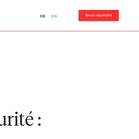
Nous rejoindre
FR
EN
rité :