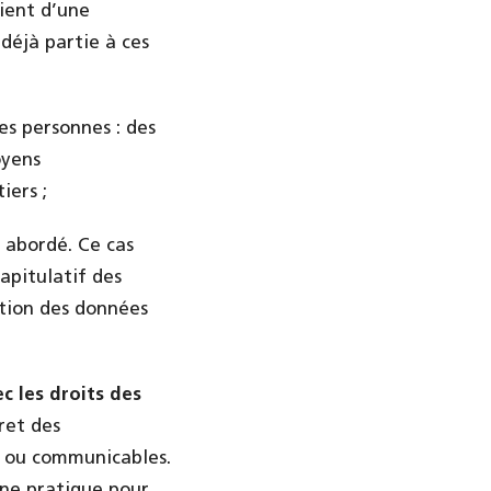
cient d’une
 déjà partie à ces
es personnes : des
oyens
iers ;
 abordé. Ce cas
apitulatif des
ation des données
c les droits des
cret des
s ou communicables.
nne pratique pour