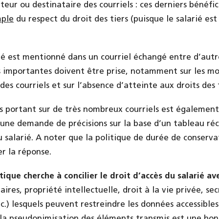
uteur ou destinataire des courriels : ces derniers bénéfi
mple
du respect du droit des tiers (puisque le salarié est
ié est mentionné dans un courriel échangé entre d’autr
s importantes doivent être prise, notamment sur les m
des courriels et sur l’absence d’atteinte aux droits des t
 portant sur de très nombreux courriels est également
d’une demande de précisions sur la base d’un tableau réc
 salarié. A noter que la politique de durée de conserv
r la réponse.
ique cherche à concilier le droit d’accès du salarié ave
aires, propriété intellectuelle, droit à la vie privée, se
c.) lesquels peuvent restreindre les données accessible
la pseudonimisation des éléments transmis est une bo