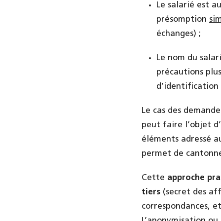
Le salarié est a
présomption
si
échanges) ;
Le nom du salar
précautions plu
d’identification 
Le cas des demandes
peut faire l’objet 
éléments adressé au
permet de cantonne
Cette
approche prat
tiers
(secret des aff
correspondances, et
L’anonymisation ou 