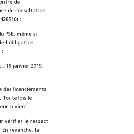
ontre de
ure de consultation
428510) ;
du PSE, même si
e l'obligation
 ;
., 16 janvier 2019,
re des licenciements
). Toutefois le
eur revient.
r vérifier le respect
. En revanche, la