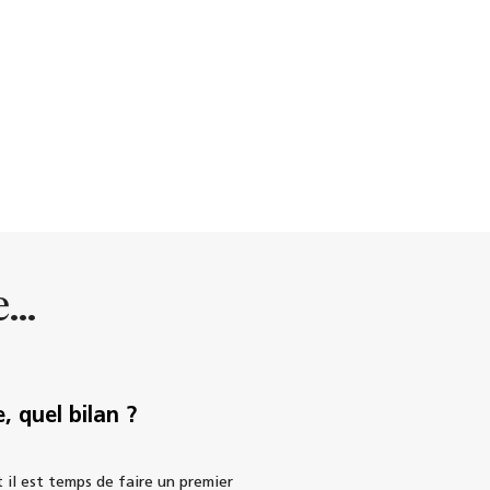
...
e, quel bilan ?
 il est temps de faire un premier