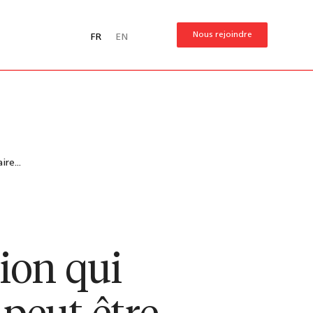
Nous rejoindre
FR
EN
re...
tion qui