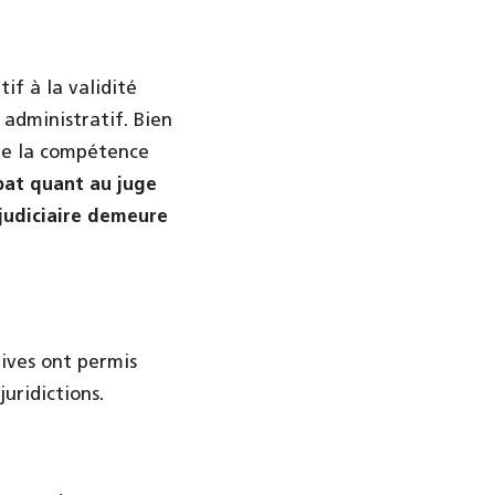
tif à la validité
administratif. Bien
de la compétence
bat quant au juge
 judiciaire demeure
tives ont permis
uridictions.