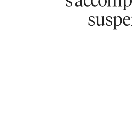
s’accomp
suspen