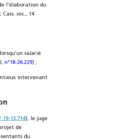
de l’élaboration du
; Cass. soc., 14
 lorsqu’un salarié
0,
n°18-26.229
) ;
entieux intervenant
on
° 19-13.714
), le juge
projet de
ésentants du