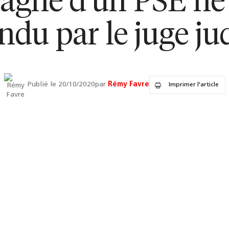
agne d’un PSE ne 
du par le juge ju
Publié le 20/10/2020
par
Rémy Favre
Imprimer l'article