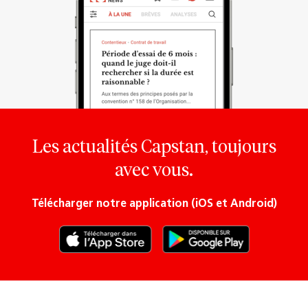
Les actualités Capstan, toujours
avec vous.
Télécharger notre application (iOS et Android)