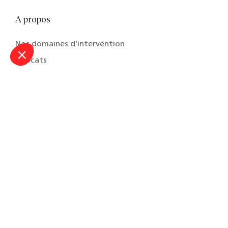
A propos
Nos domaines d’intervention
Avocats
Nos formations
Carrières
Contactez-nous
© 2026 Capstan Copyrights, Tous droits réservés
Terms & conditions
Fr
En
Fb
In
Tw