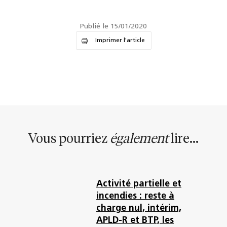
Publié le 15/01/2020
Imprimer l'article
Vous pourriez
également
lire...
Activité partielle et
incendies : reste à
charge nul, intérim,
APLD-R et BTP, les