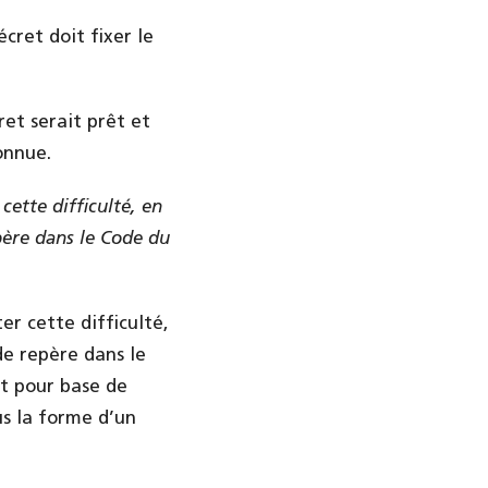
écret doit fixer le
et serait prêt et
onnue.
cette difficulté, en
père dans le Code du
er cette difficulté,
de repère dans le
nt pour base de
us la forme d’un