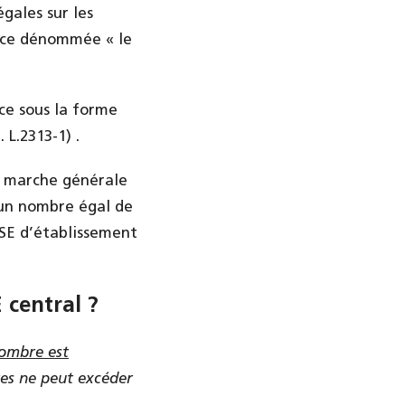
gales sur les
ance dénommée « le
ace sous la forme
 L.2313-1) .
la marche générale
’un nombre égal de
CSE d’établissement
 central ?
ombre est
res ne peut excéder