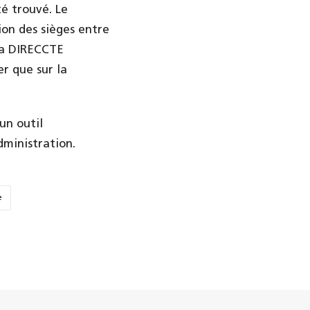
é trouvé. Le
on des sièges entre
 la DIRECCTE
er que sur la
un outil
dministration.
e