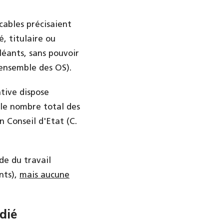
icables précisaient
, titulaire ou
léants, sans pouvoir
’ensemble des OS).
ative dispose
 le nombre total des
Conseil d'Etat (C.
de du travail
nts),
mais aucune
dié