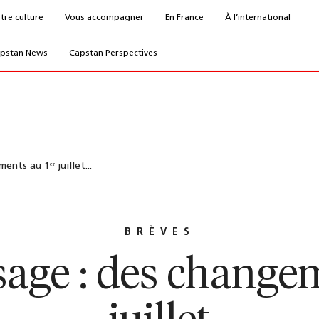
tre culture
Vous accompagner
En France
À l’international
pstan News
Capstan Perspectives
nts au 1ᵉʳ juillet...
BRÈVES
age : des changem