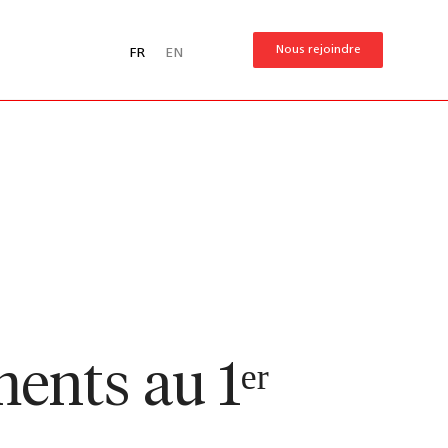
Nous rejoindre
FR
EN
ents au 1ᵉʳ