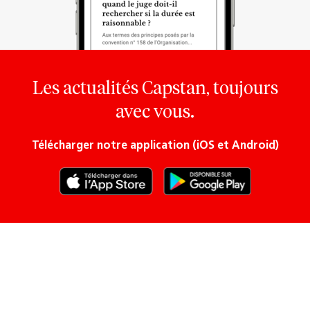
Les actualités Capstan, toujours
avec vous.
Télécharger notre application (iOS et Android)