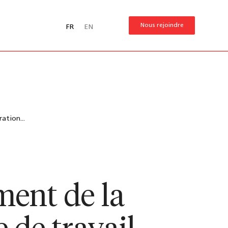
Nous rejoindre
FR
EN
ation...
ment de la