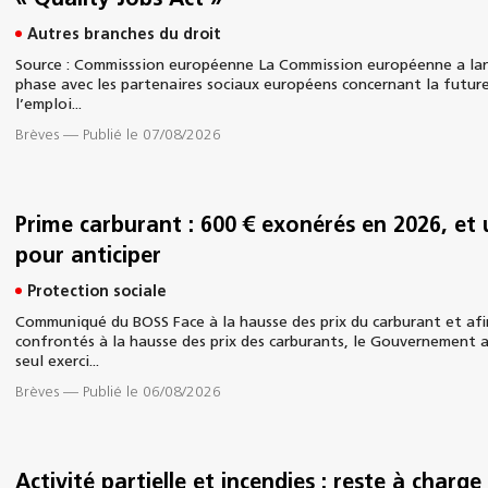
« Quality Jobs Act »
Autres branches du droit
Source : Commisssion européenne La Commission européenne a lan
phase avec les partenaires sociaux européens concernant la future
l’emploi...
Brèves
—
Publié le 07/08/2026
Prime carburant : 600 € exonérés en 2026, et
pour anticiper
Protection sociale
Communiqué du BOSS Face à la hausse des prix du carburant et afin
confrontés à la hausse des prix des carburants, le Gouvernement a
seul exerci...
Brèves
—
Publié le 06/08/2026
Activité partielle et incendies : reste à charge