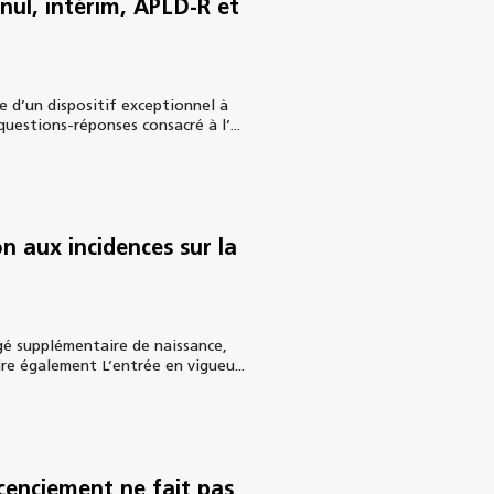
 nul, intérim, APLD-R et
e d’un dispositif exceptionnel à
questions-réponses consacré à l’...
n aux incidences sur la
ngé supplémentaire de naissance,
ire également L’entrée en vigueu...
icenciement ne fait pas