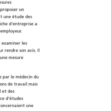
esures
 proposer un
et une étude des
iche d'entreprise a
'employeur.
t examiner les
 rendre son avis. Il
é une mesure
ie par le médecin du
ions de travail mais
l et des
nce d'études
 concernaient une