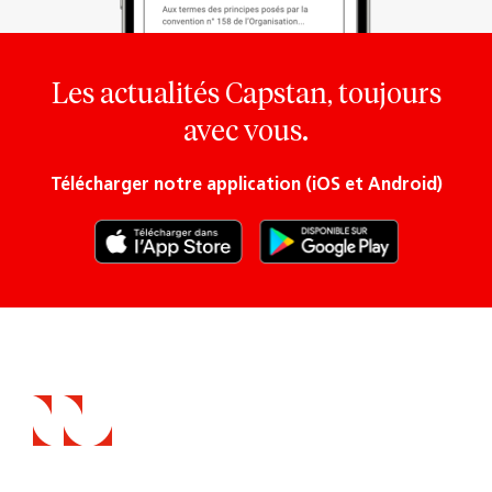
Les actualités Capstan, toujours
avec vous.
Télécharger notre application (iOS et Android)