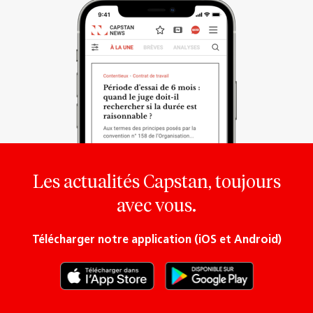
Les actualités Capstan, toujours
avec vous.
Télécharger notre application (iOS et Android)