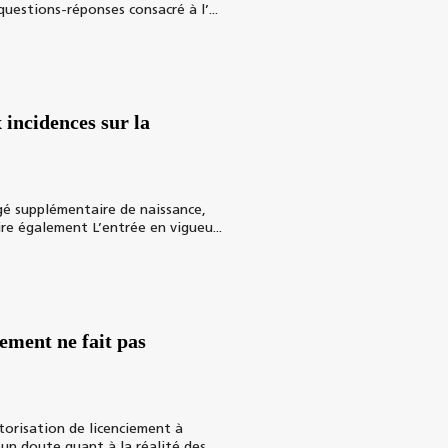
questions-réponses consacré à l’...
 incidences sur la
ngé supplémentaire de naissance,
ire également L’entrée en vigueu...
iement ne fait pas
torisation de licenciement à
’un doute quant à la réalité des