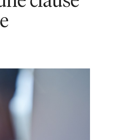
 une clause
e