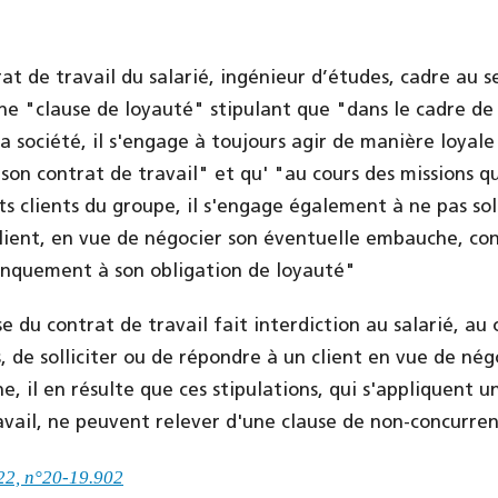
rat de travail du salarié, ingénieur d’études, cadre au s
ne "clause de loyauté" stipulant que "dans le cadre de 
la société, il s'engage à toujours agir de manière loyal
son contrat de travail" et qu' "au cours des missions qu
s clients du groupe, il s'engage également à ne pas soll
lient, en vue de négocier son éventuelle embauche, con
anquement à son obligation de loyauté"
se du contrat de travail fait interdiction au salarié, au 
s, de solliciter ou de répondre à un client en vue de né
, il en résulte que ces stipulations, qui s'appliquent 
ravail, ne peuvent relever d'une clause de non-concurren
022, n°20-19.902