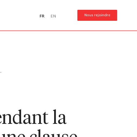
Nous rejoindre
FR
EN
.
endant la