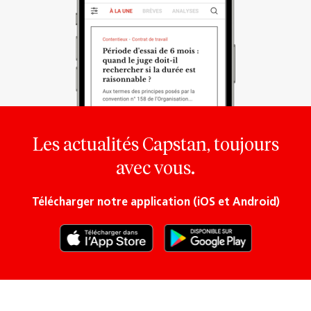
Les actualités Capstan, toujours
avec vous.
Télécharger notre application (iOS et Android)