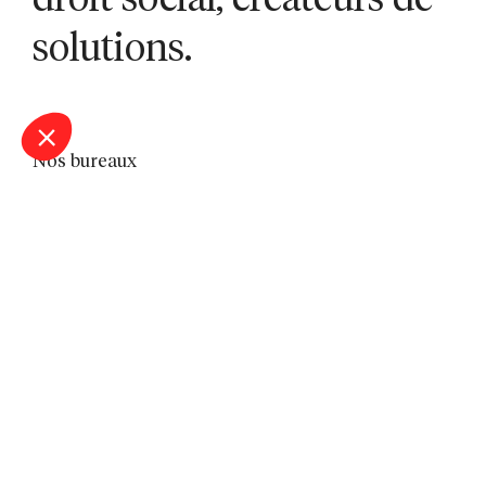
droit social, créateurs de
solutions.
Nos bureaux
Bordeaux
Lille
Lyon
Marseille
Montpellier
Nantes
Nîmes
Paris
Saint-Étienne
Sophia Antipolis
Toulon
Toulouse
A propos