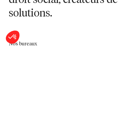
droit social, créateurs de
solutions.
Nos bureaux
Bordeaux
Lille
Lyon
Marseille
Montpellier
Nantes
Nîmes
Paris
Saint-Étienne
Sophia Antipolis
Toulon
Toulouse
A propos