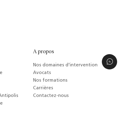
A propos
Nous co
Nos domaines d’intervention
le
Avocats
Nos formations
Carrières
Antipolis
Contactez-nous
se