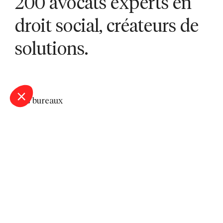
200 avocats experts en
droit social, créateurs de
solutions.
Nos bureaux
Bordeaux
Lille
Lyon
Marseille
Montpellier
Nantes
Nîmes
Paris
Saint-Étienne
Sophia Antipolis
Toulon
Toulouse