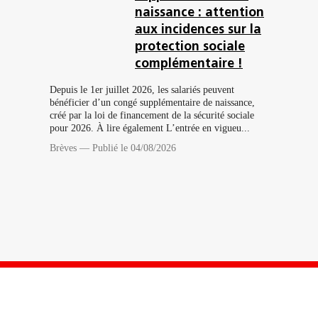
naissance : attention
aux incidences sur la
protection sociale
complémentaire !
Depuis le 1er juillet 2026, les salariés peuvent
bénéficier d’un congé supplémentaire de naissance,
créé par la loi de financement de la sécurité sociale
Les actualités Capstan, toujours
pour 2026. À lire également L’entrée en vigueu...
Brèves
—
Publié le 04/08/2026
avec vous.
Télécharger notre application (iOS et Android)