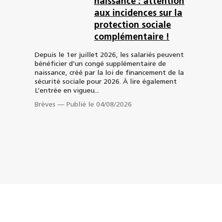
naissance : attention
aux incidences sur la
protection sociale
complémentaire !
Depuis le 1er juillet 2026, les salariés peuvent
bénéficier d’un congé supplémentaire de
naissance, créé par la loi de financement de la
sécurité sociale pour 2026. À lire également
Les actualités Capstan, toujours
L’entrée en vigueu...
Brèves
—
Publié le 04/08/2026
avec vous.
Télécharger notre application (iOS et Android)