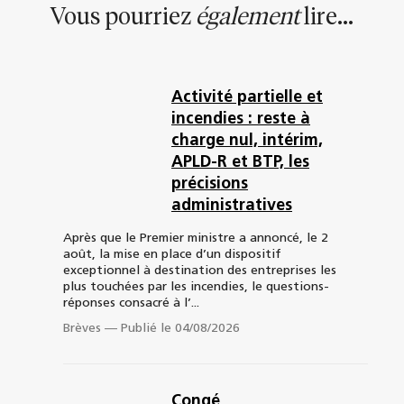
Vous pourriez
également
lire...
Activité partielle et
incendies : reste à
charge nul, intérim,
APLD-R et BTP, les
précisions
administratives
Après que le Premier ministre a annoncé, le 2
août, la mise en place d’un dispositif
exceptionnel à destination des entreprises les
plus touchées par les incendies, le questions-
réponses consacré à l’...
Brèves
—
Publié le 04/08/2026
Congé