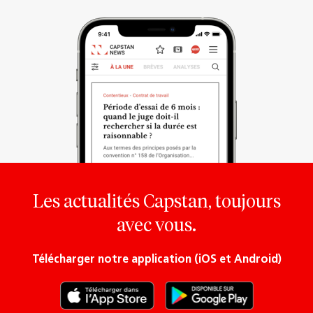
Les actualités Capstan, toujours
avec vous.
Télécharger notre application (iOS et Android)