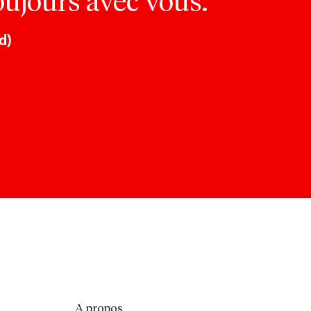
oujours avec vous.
d)
A propos