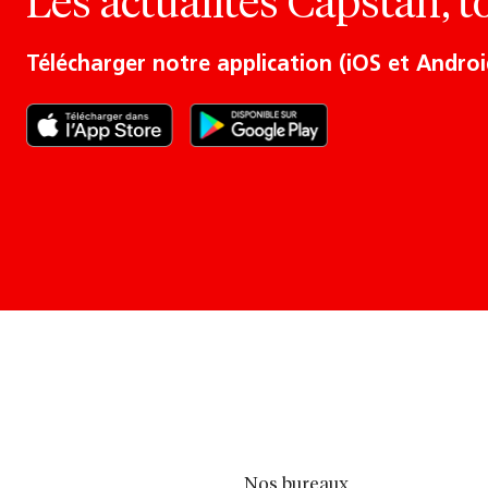
Les actualités Capstan, t
Télécharger notre application (iOS et Androi
Nos bureaux