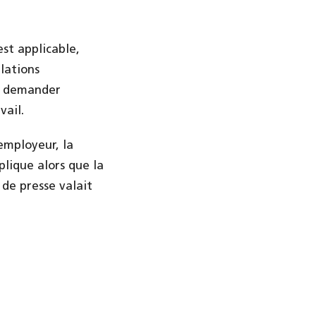
est applicable,
elations
ut demander
vail.
'employeur, la
plique alors que la
 de presse valait