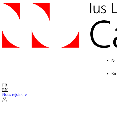
Not
En
FR
EN
Nous rejoindre