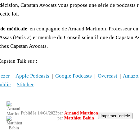
e décision, Capstan Avocats vous propose une série de podcasts 
cette loi.
tude médicale
, en compagnie de Arnaud Martinon, Professeur en 
Assas (Paris 2) et membre du Conseil scientifique de Capstan A
 chez Capstan Avocats.
apstan Talk sur :
ezer
|
Apple Podcasts
|
Google Podcasts
|
Overcast
|
Amazo
ublic
|
Stitcher
.
Publié le 14/04/2023
par
Arnaud Martinon
Imprimer l'article
par
Matthieu Babin