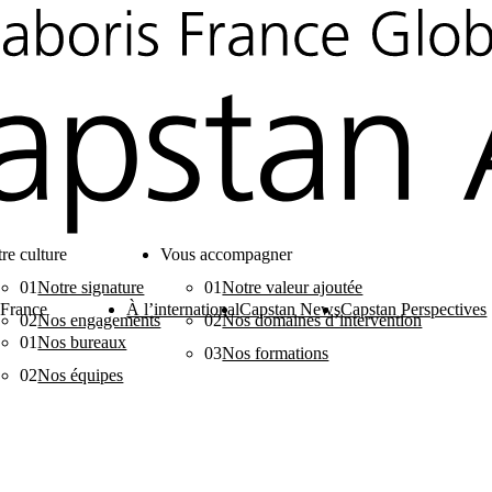
re culture
Vous accompagner
01
Notre signature
01
Notre valeur ajoutée
 France
À l’international
Capstan News
Capstan Perspectives
02
Nos engagements
02
Nos domaines d’intervention
01
Nos bureaux
03
Nos formations
02
Nos équipes