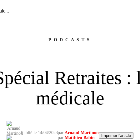
le...
PODCASTS
pécial Retraites : 
médicale
Publié le 14/04/2023
par
Arnaud Martinon
Imprimer l'article
par
Matthieu Babin