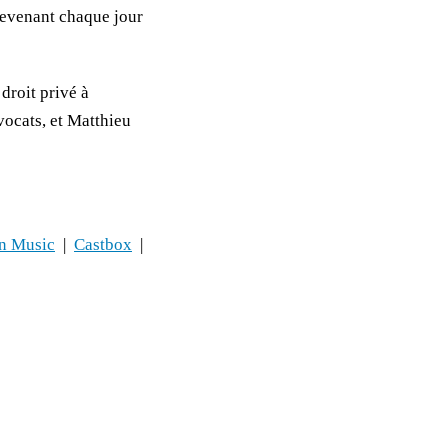
revenant chaque jour
droit privé à
vocats, et Matthieu
n Music
|
Castbox
|