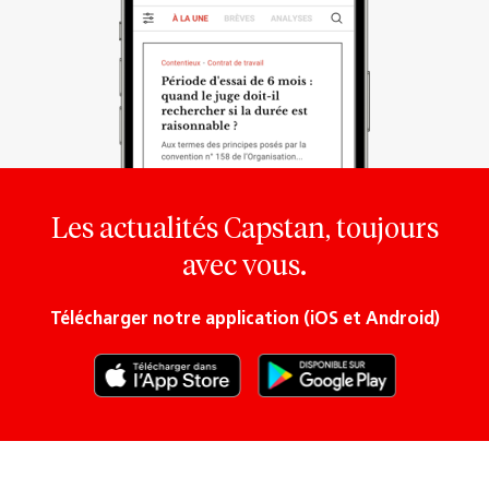
Les actualités Capstan, toujours
avec vous.
Télécharger notre application (iOS et Android)