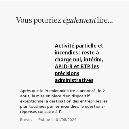
Vous pourriez
également
lire...
Activité partielle et
incendies : reste à
charge nul, intérim,
APLD-R et BTP, les
précisions
administratives
Après que le Premier ministre a annoncé, le 2
août, la mise en place d’un dispositif
exceptionnel à destination des entreprises les
plus touchées par les incendies, le questions-
réponses consacré à l’...
Brèves
—
Publié le 04/08/2026