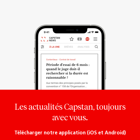
Les actualités Capstan, toujours
avec vous.
Télécharger notre application (iOS et Android)