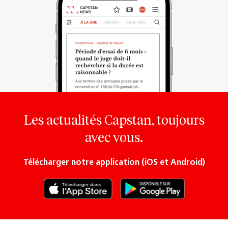
Les actualités Capstan, toujours
avec vous.
Télécharger notre application (iOS et Android)