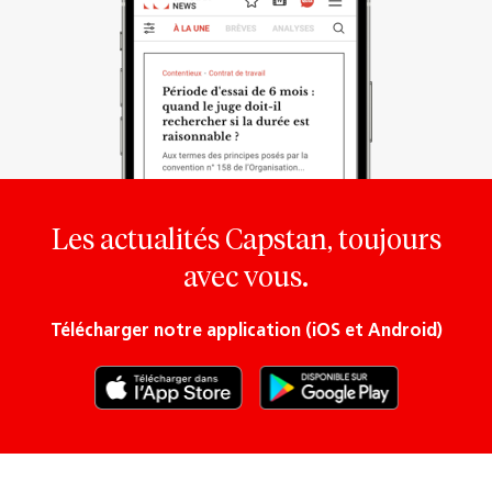
Les actualités Capstan, toujours
avec vous.
Télécharger notre application (iOS et Android)