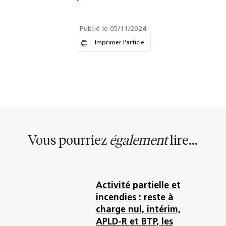
Publié le 05/11/2024
Imprimer l'article
Vous pourriez
également
lire...
Activité partielle et
incendies : reste à
charge nul, intérim,
APLD-R et BTP, les