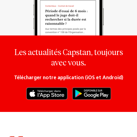
Les actualités Capstan, toujours
avec vous.
Télécharger notre application (iOS et Android)