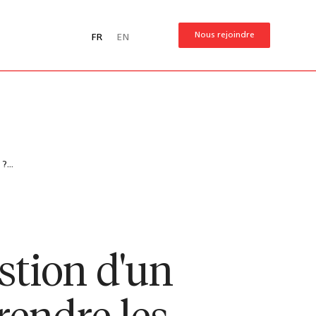
Nous rejoindre
FR
EN
...
stion d'un