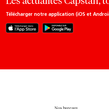
Les actualités Capstan, t
Télécharger notre application (iOS et Androi
Nos bureaux