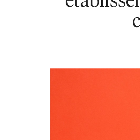
établisse
c