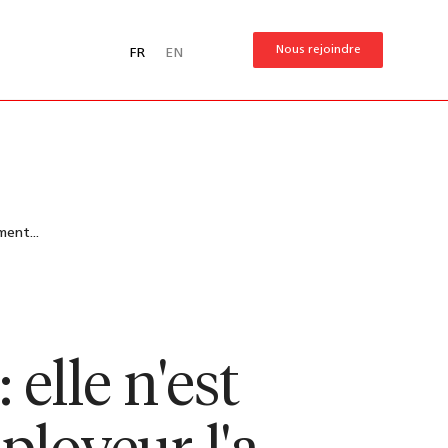
Nous rejoindre
FR
EN
ment...
elle n'est