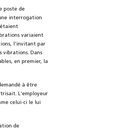
le poste de
une interrogation
 étaient
brations variaient
ions, l'invitant par
s vibrations. Dans
ables, en premier, la
 demandé à être
îtrisait. L'employeur
e celui-ci le lui
ation de