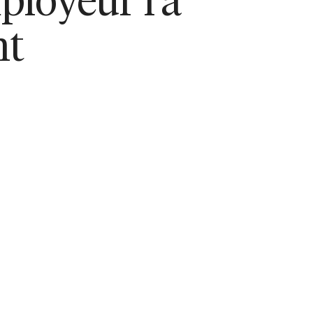
mployeur l'a
nt