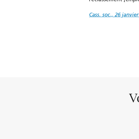
Cass. soc., 26 janvie
V