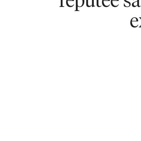
réputée sat
e