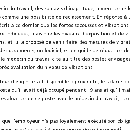
cin du travail, dès son avis d'inaptitude, a mentionné 
 comme une possibilité de reclassement. En réponse à 
écrit à ce dernier que les fortes secousses et vibrations
e indiquées, mais que les niveaux d'exposition et de vi
ns, et lui a proposé de venir faire des mesures de vibrat
 des documents, un logiciel, et un guide de réduction de
 le médecin du travail cite au titre des postes envisage
près évaluation du niveau de vibrations.
eur d'engins était disponible à proximité, le salarié a
poste qu'il avait déjà occupé pendant 19 ans et qu'il ma
 évaluation de ce poste avec le médecin du travail, comm
it que l'employeur n'a pas loyalement exécuté son oblig
oyeur ayant proposé 3 autres postes de reclassement]
.