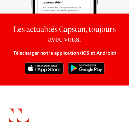
Les actualités Capstan, toujours
avec vous.
Télécharger notre application (iOS et Android)