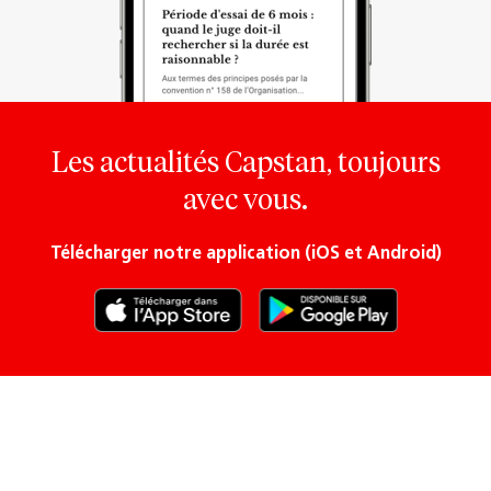
Les actualités Capstan, toujours
avec vous.
Télécharger notre application (iOS et Android)