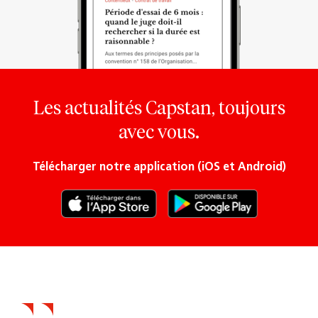
Les actualités Capstan, toujours
avec vous.
Télécharger notre application (iOS et Android)