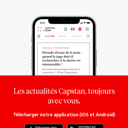
Les actualités Capstan, toujours
avec vous.
Télécharger notre application (iOS et Android)