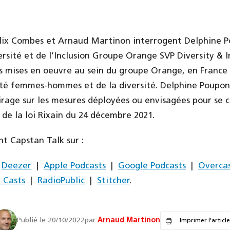
Alix Combes et Arnaud Martinon interrogent Delphine 
ersité et de l’Inclusion Groupe Orange SVP Diversity & In
ns mises en oeuvre au sein du groupe Orange, en France e
lité femmes-hommes et de la diversité. Delphine Poupo
rage sur les mesures déployées ou envisagées pour se
 de la loi Rixain du 24 décembre 2021.
t Capstan Talk sur :
|
Deezer
|
Apple Podcasts
|
Google Podcasts
|
Overca
 Casts
|
RadioPublic
|
Stitcher
.
Publié le 20/10/2022
par
Arnaud Martinon
Imprimer l'article