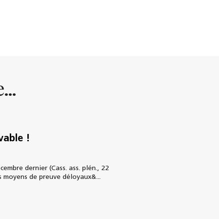
...
vable !
mbre dernier (Cass. ass. plén., 22
es moyens de preuve déloyaux&...