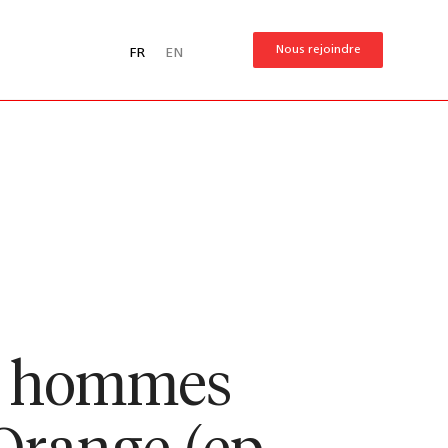
Nous rejoindre
FR
EN
 - hommes