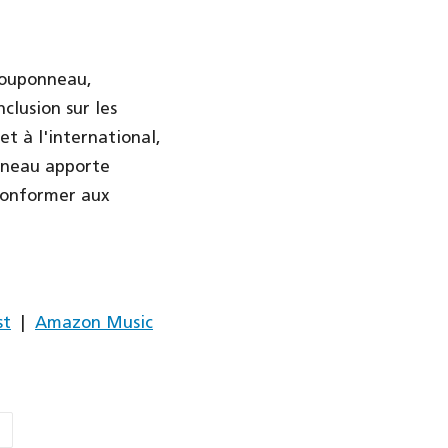
Pouponneau,
clusion sur les
t à l'international,
nneau apporte
 conformer aux
st
|
Amazon Music