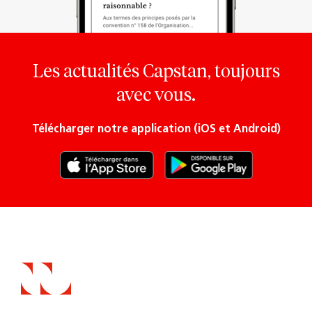
Les actualités Capstan, toujours
avec vous.
Télécharger notre application (iOS et Android)