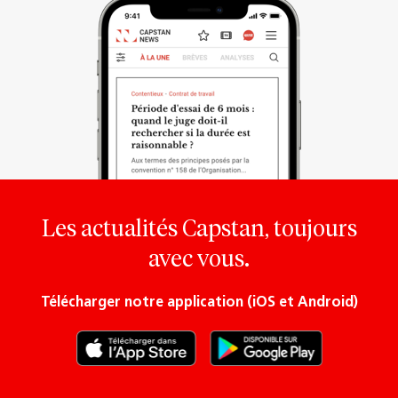
Les actualités Capstan, toujours
avec vous.
Télécharger notre application (iOS et Android)